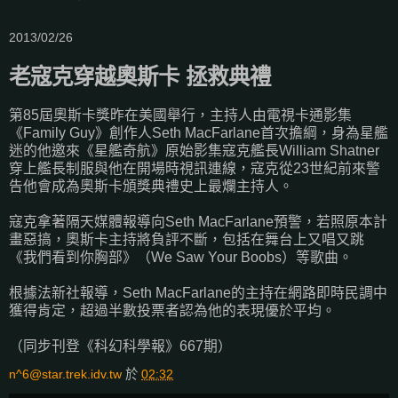
2013/02/26
老寇克穿越奧斯卡 拯救典禮
第85屆奧斯卡獎昨在美國舉行，主持人由電視卡通影集
《Family Guy》創作人Seth MacFarlane首次擔綱，身為星艦
迷的他邀來《星艦奇航》原始影集寇克艦長William Shatner
穿上艦長制服與他在開場時視訊連線，寇克從23世紀前來警
告他會成為奧斯卡頒獎典禮史上最爛主持人。
寇克拿著隔天媒體報導向Seth MacFarlane預警，若照原本計
畫惡搞，奧斯卡主持將負評不斷，包括在舞台上又唱又跳
《我們看到你胸部》（We Saw Your Boobs）等歌曲。
根據法新社報導，Seth MacFarlane的主持在網路即時民調中
獲得肯定，超過半數投票者認為他的表現優於平均。
（同步刊登《科幻科學報》667期）
n^6@star.trek.idv.tw
於
02:32