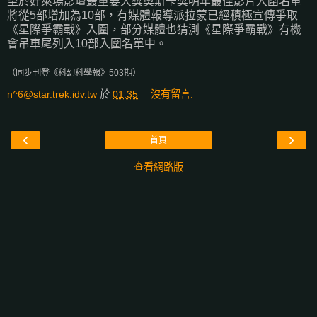
至於好萊塢影壇最重要大獎奧斯卡獎明年最佳影片入圍名單
將從5部增加為10部，有媒體報導派拉蒙已經積極宣傳爭取
《星際爭霸戰》入圍，部分媒體也猜測《星際爭霸戰》有機
會吊車尾列入10部入圍名單中。
（同步刊登《科幻科學報》503期）
n^6@star.trek.idv.tw
於
01:35
沒有留言:
‹
›
首頁
查看網路版