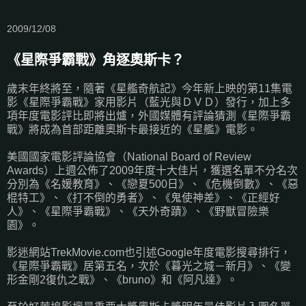
2009/12/08
《星際爭霸戰》角逐奧斯卡？
歲末年終將至，隨著《星艦奇航記》今年新上映的第11集電
影《星際爭霸戰》家用影片（藍光與ＤＶＤ）發行，加上多
項年度電影評比即將出爐，外國媒體有評論猜測《星際爭霸
戰》將成為首部距離奧斯卡最接近的《星艦》電影。
美國國家電影評論協會（National Board of Review
Awards）上週公佈了2009年度十大佳片，獲選名單不分名次
分別為《名媛教育》、《戀夏500日》、《危機倒數》、《惡
棍特工》、《打不倒的勇者》、《鬼使神差》、《正經好
人》、《星際爭霸戰》、《天外奇蹟》、《野獸冒險樂
園》。
影迷網站TrekMovie.com也引述Google年度電影搜尋排行，
《星際爭霸戰》居第五名，次於《暮光之城－新月》、《變
形金剛2復仇之戰》、《bruno》和《阿凡達》。