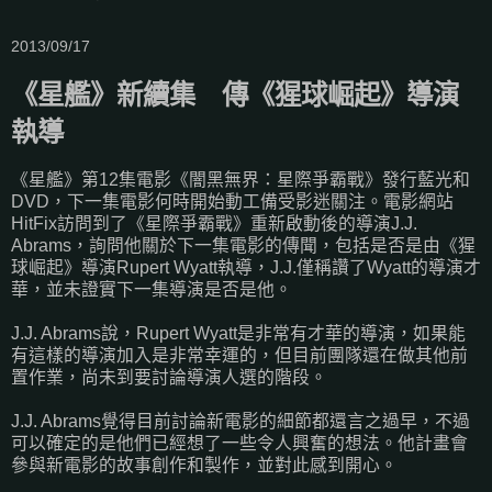
2013/09/17
《星艦》新續集 傳《猩球崛起》導演
執導
《星艦》第12集電影《闇黑無界：星際爭霸戰》發行藍光和
DVD，下一集電影何時開始動工備受影迷關注。電影網站
HitFix訪問到了《星際爭霸戰》重新啟動後的導演J.J.
Abrams，詢問他關於下一集電影的傳聞，包括是否是由《猩
球崛起》導演Rupert Wyatt執導，J.J.僅稱讚了Wyatt的導演才
華，並未證實下一集導演是否是他。
J.J. Abrams說，Rupert Wyatt是非常有才華的導演，如果能
有這樣的導演加入是非常幸運的，但目前團隊還在做其他前
置作業，尚未到要討論導演人選的階段。
J.J. Abrams覺得目前討論新電影的細節都還言之過早，不過
可以確定的是他們已經想了一些令人興奮的想法。他計畫會
參與新電影的故事創作和製作，並對此感到開心。