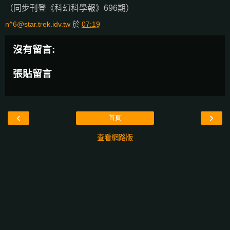
（同步刊登《科幻科學報》696期）
n^6@star.trek.idv.tw
於
07:19
沒有留言:
張貼留言
‹
›
首頁
查看網路版