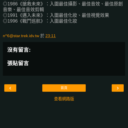
◎1986《搶救未來》：入圍最佳攝影、最佳音效、最佳原創
音樂、最佳音效剪輯
◎1991《邁入未來》：入圍最佳化妝、最佳視覺效果
◎1996《戰鬥巡航》：入圍最佳化妝
n^6@star.trek.idv.tw
於
23:11
沒有留言:
張貼留言
‹
›
首頁
查看網路版