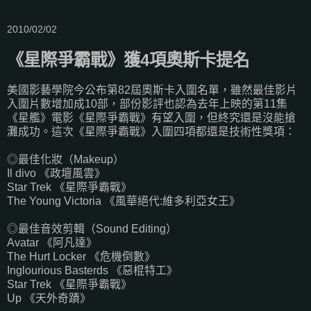
2010/02/02
《星際爭霸戰》獲4項奧斯卡提名
美國影藝學院今公布第82屆奧斯卡入圍名單，雖然最佳影片
入圍片數增加成10部，部份影評也認為去年上映的第11集
《星艦》電影《星際爭霸戰》有望入圍，但終究還是沒能搶
灘成功。這次《星際爭霸戰》入圍四項都還是技術性獎項：
◎最佳化妝（Makeup）
Il divo 《政壇風雲》
Star Trek 《星際爭霸戰》
The Young Victoria 《風華絕代:維多利亞女王》
◎最佳音效剪輯（Sound Editing）
Avatar 《阿凡達》
The Hurt Locker 《危機倒數》
Inglourious Basterds 《惡棍特工》
Star Trek 《星際爭霸戰》
Up 《天外奇蹟》